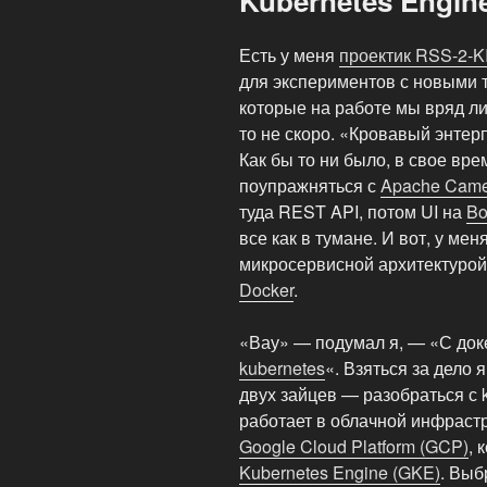
Kubernetes Engin
Есть у меня
проектик RSS-2-K
для экспериментов с новыми 
которые на работе мы вряд ли
то не скоро. «Кровавый энтер
Как бы то ни было, в свое вре
поупражняться с
Apache Came
туда REST API, потом UI на
Bo
все как в тумане. И вот, у м
микросервисной архитектурой
Docker
.
«Вау» — подумал я, — «С док
kubernetes
«. Взяться за дело
двух зайцев — разобраться с k
работает в облачной инфрастр
Google Cloud Platform (GCP)
, 
Kubernetes Engine (GKE)
. Выб