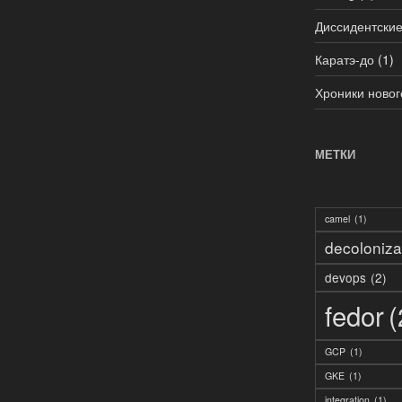
Диссидентские
Каратэ-до
(1)
Хроники новог
МЕТКИ
camel
(1)
decoloniza
devops
(2)
fedor
(
GCP
(1)
GKE
(1)
integration
(1)