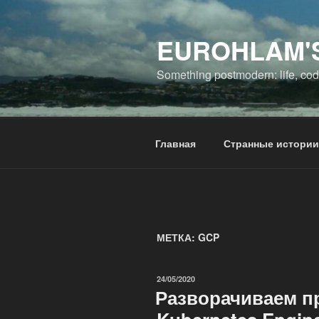
Перейти
к
EUROHLAM'
содержимому
Something postmodern: life, codi
Главная
Странные истории
МЕТКА:
GCP
ОПУБЛИКОВАНО
24/05/2020
Разворачиваем п