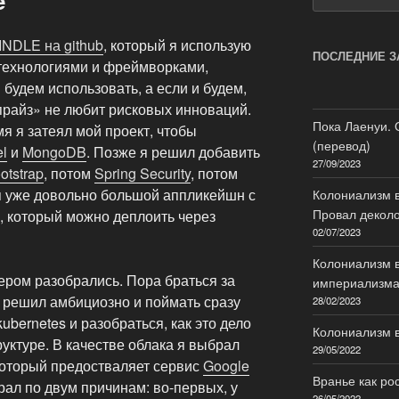
e
INDLE на github
, который я использую
ПОСЛЕДНИЕ З
технологиями и фреймворками,
 будем использовать, а если и будем,
прайз» не любит рисковых инноваций.
Пока Лаенуи. 
мя я затеял мой проект, чтобы
(перевод)
l
и
MongoDB
. Позже я решил добавить
27/09/2023
otstrap
, потом
Spring Security
, потом
еня уже довольно большой аппликейшн с
Колониализм в
Провал декол
, который можно деплоить через
02/07/2023
Колониализм в
ером разобрались. Пора браться за
империализм
 я решил амбициозно и поймать сразу
28/02/2023
ubernetes и разобраться, как это дело
Колониализм в
уктуре. В качестве облака я выбрал
29/05/2022
который предостваляет сервис
Google
Вранье как ро
рал по двум причинам: во-первых, у
26/05/2022