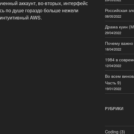
аченный аккаунт, во-вторых, интерфейс
сь по душе гораздо больше нежели
Российская зл
08/05/2022
еинтуитивный AWS.
Драма куин (М
29/04/2022
Почему важно
18/04/2022
1984 в соврем
12/04/2022
Во всем винов
Часть 9)
19/01/2022
РУБРИКИ
Coding
(3)