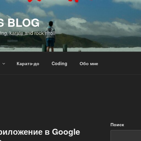
S BLOG
ng, karate and rock'n'roll
Каратэ-до
Coding
Обо мне
Поиск
риложение в Google