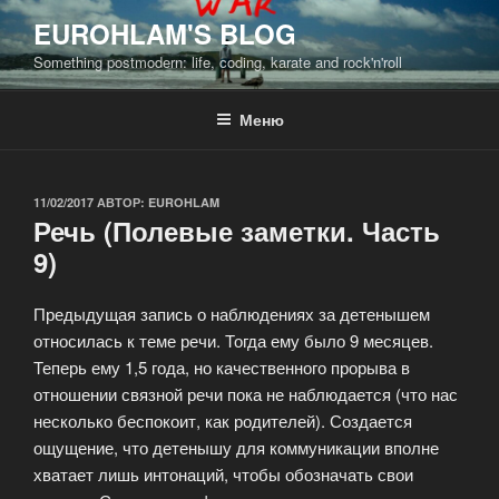
Перейти
EUROHLAM'S BLOG
к
Something postmodern: life, coding, karate and rock'n'roll
содержимому
Меню
ОПУБЛИКОВАНО
11/02/2017
АВТОР:
EUROHLAM
Речь (Полевые заметки. Часть
9)
Предыдущая запись о наблюдениях за детенышем
относилась к теме речи. Тогда ему было 9 месяцев.
Теперь ему 1,5 года, но качественного прорыва в
отношении связной речи пока не наблюдается (что нас
несколько беспокоит, как родителей). Создается
ощущение, что детенышу для коммуникации вполне
хватает лишь интонаций, чтобы обозначать свои