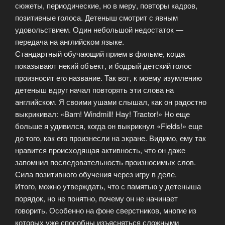
сюжеты, периодические, но в меру, повторы кадров,
позитивные голоса. Детеныш смотрит с явным
удовольствием. Один небольшой недостаток —
передача на английском языке.
Стандартный обучающий прием в фильме, когда
показывают некий объект, и бодрый детский голос
произносит его название. Так вот, к моему изумлению
детеныш вдруг начал повторять эти слова на
английском. Я своими ушами слышал, как он радостно
выкрикивал: «Barn! Windmill! Hay! Tractor!» Но еще
больше я удивился, когда он выкрикнул «Fields!» еще
до того, как его произнесли на экране. Видимо, ему так
нравится происходящая активность, что он даже
запомнил последовательность произносимых слов.
Сила позитивного обучения через игру в деле.
Итого, можно утверждать, что с памятью у детеныша
порядок, но не понятно, почему он не начинает
говорить. Особенно на фоне сверстников, многие из
которых уже способны изъясняться сложными