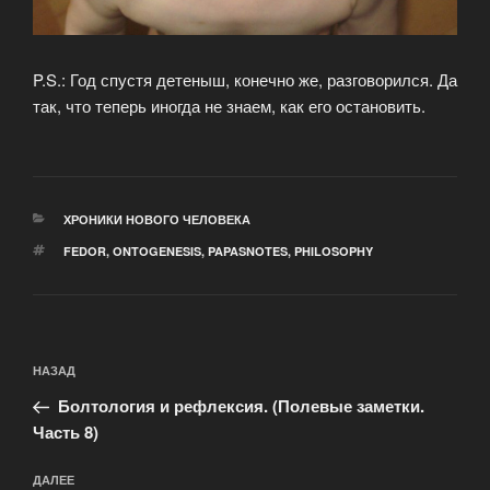
P.S.: Год спустя детеныш, конечно же, разговорился. Да
так, что теперь иногда не знаем, как его остановить.
РУБРИКИ
ХРОНИКИ НОВОГО ЧЕЛОВЕКА
МЕТКИ
FEDOR
,
ONTOGENESIS
,
PAPASNOTES
,
PHILOSOPHY
Навигация
Предыдущая
НАЗАД
по
запись:
записям
Болтология и рефлексия. (Полевые заметки.
Часть 8)
Следующая
ДАЛЕЕ