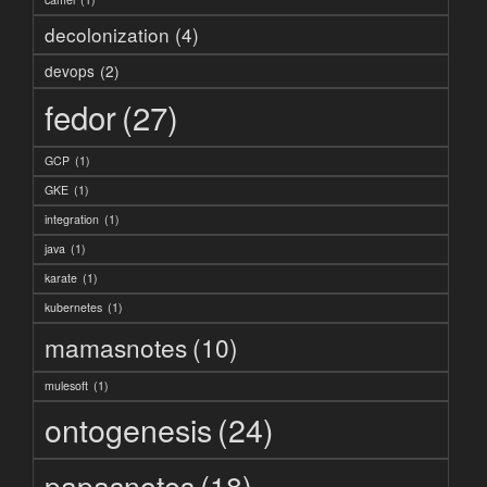
decolonization
(4)
devops
(2)
fedor
(27)
GCP
(1)
GKE
(1)
integration
(1)
java
(1)
karate
(1)
kubernetes
(1)
mamasnotes
(10)
mulesoft
(1)
ontogenesis
(24)
papasnotes
(18)