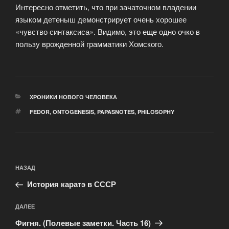
Интересно отметить, что при зачаточном владении
языком детеныш демонстрирует очень хорошее
«чувство синтаксиса». Видимо, это еще одно очко в
пользу врожденной грамматики Хомского.
РУБРИКИ
ХРОНИКИ НОВОГО ЧЕЛОВЕКА
МЕТКИ
FEDOR
,
ONTOGENESIS
,
PAPASNOTES
,
PHILOSOPHY
Навигация
Предыдущая
НАЗАД
по
запись:
записям
История каратэ в СССР
Следующая
ДАЛЕЕ
запись
Фигня. (Полевые заметки. Часть 16)