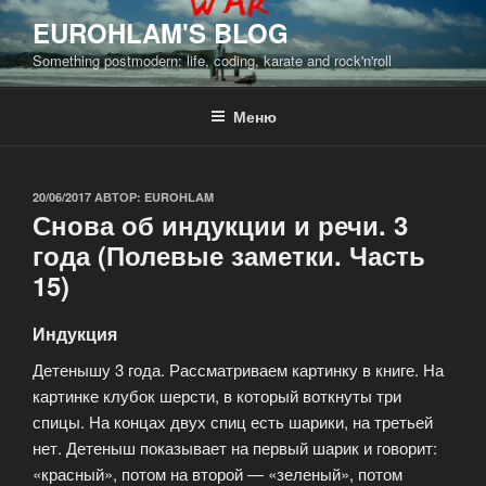
Перейти
EUROHLAM'S BLOG
к
Something postmodern: life, coding, karate and rock'n'roll
содержимому
Меню
ОПУБЛИКОВАНО
20/06/2017
АВТОР:
EUROHLAM
Снова об индукции и речи. 3
года (Полевые заметки. Часть
15)
Индукция
Детенышу 3 года. Рассматриваем картинку в книге. На
картинке клубок шерсти, в который воткнуты три
спицы. На концах двух спиц есть шарики, на третьей
нет. Детеныш показывает на первый шарик и говорит:
«красный», потом на второй — «зеленый», потом