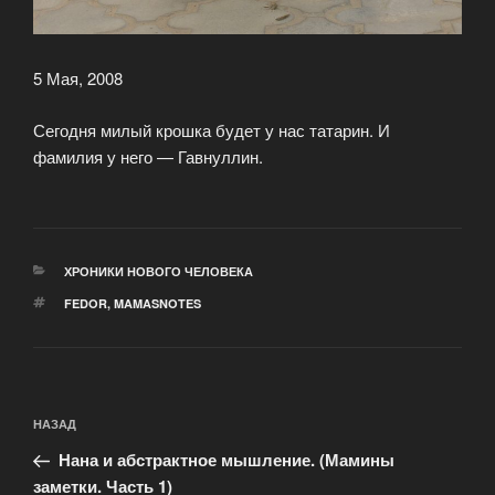
5 Мая, 2008
Сегодня милый крошка будет у нас татарин. И
фамилия у него — Гавнуллин.
РУБРИКИ
ХРОНИКИ НОВОГО ЧЕЛОВЕКА
МЕТКИ
FEDOR
,
MAMASNOTES
Навигация
Предыдущая
НАЗАД
по
запись:
записям
Нана и абстрактное мышление. (Мамины
заметки. Часть 1)