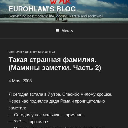
Перейти
EUROHLAM'S BLOG
к
Something postmodern: life, coding, karate and rock'n'roll
содержимому
Меню
ОПУБЛИКОВАНО
23/10/2017
АВТОР:
MSKATOVA
Такая странная фамилия.
(Мамины заметки. Часть 2)
4 Мая, 2008
Я сегодня встала в 7 утра. Спасибо милому крошке.
Через час поднялся дядя Рома и проницательно
заметил:
— Сегодня у нас мальчик — армянин.
— ??? — спросила я.